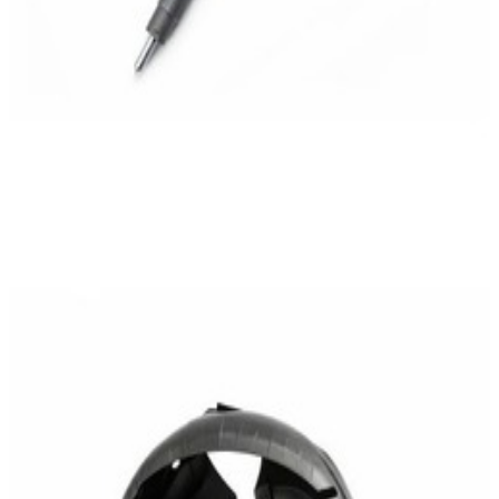
En commande
A6396845677
Pare-Boue Avant Droit Vito W639
199,95 €