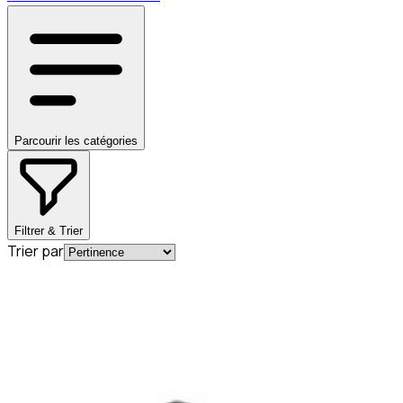
Parcourir les catégories
Filtrer & Trier
Trier par
En commande
A0004920581
Bague d'étanchéité pour tube
d'échappement Mercedes-Benz