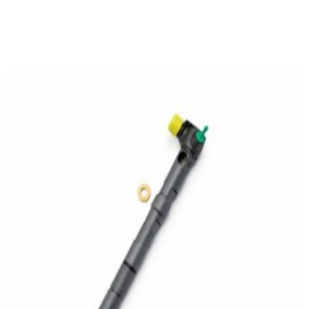
En commande
A6510702787
Injecteurs Moteur M651 GLE W166
1 039,95 €