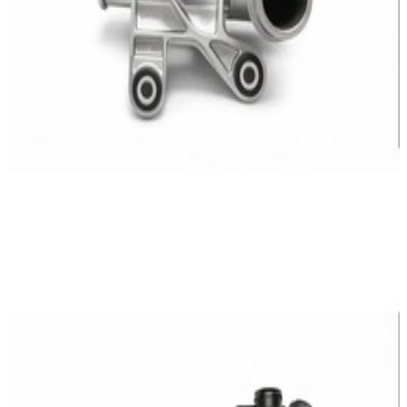
En commande
A2742003100
Thermostat Mercedes-Benz
204,76 €