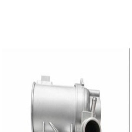
En commande
A2742004800
Pompe Liquide Refroidissement Mercedes-
Benz
459,95 €