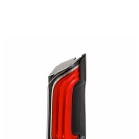
En commande
A4478204302
Feu Arrière LED Droit coté Passager Vito
W447
409,36 €