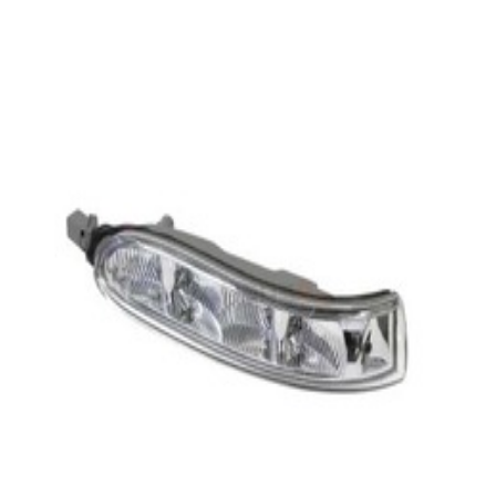
A2308200821
Clignotant Droit CLK W209
58,38 €