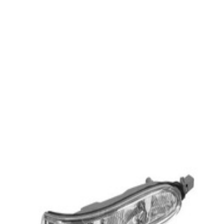
En commande
A2308200721
Clignotant Gauche CLK W209
58,38 €