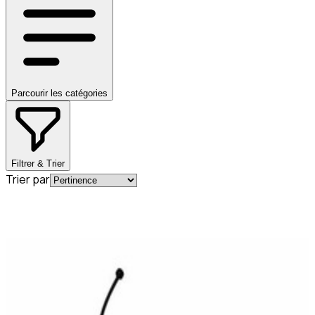
Parcourir les catégories
Filtrer & Trier
Trier par
En stock
A2114700905
Bouchon Rouge Réservoir Diesel CLK W209
43,00 €