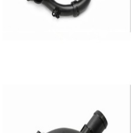
En commande
A2742000256
Raccord Entrée Eau Mercedes-Benz
25,95 €