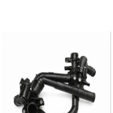
En commande
A2742003100
Thermostat Mercedes-Benz
204,76 €