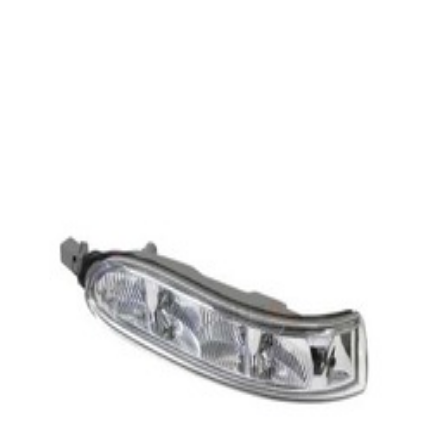
En commande
A2308200821
Clignotant Droit CLK W209
58,38 €