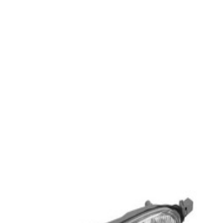
En commande
A2308200721
Clignotant Gauche CLK W209
58,38 €