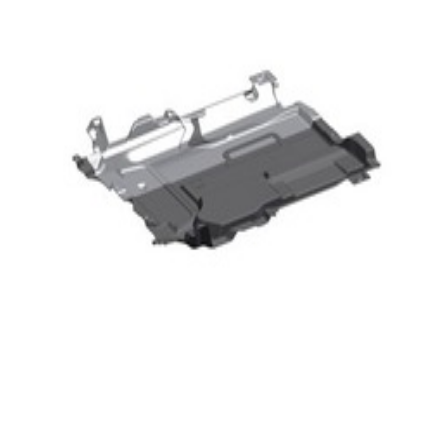
204,57 €