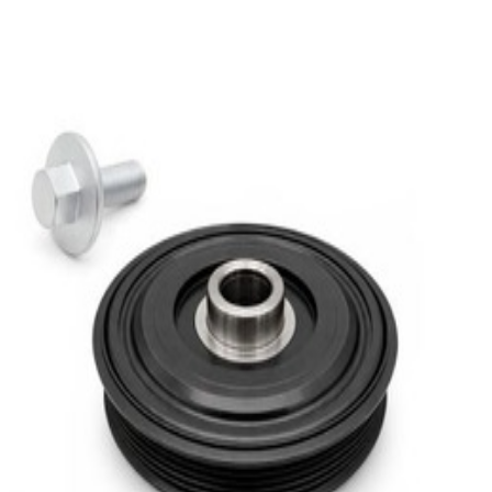
En commande
A2820350900-A2009900200
Vilebrequin et sa Vis Classe A W177
289,95 €