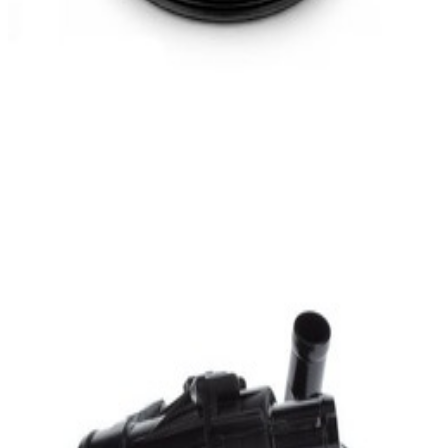
En stock
A2702002200
Thermostat Classe A W176
172,97 €