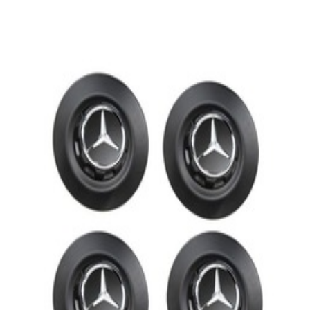
En commande
A00040011009283
Lot 4 Cache-Moyeu Noir Mat 9283 Mercedes
AMG G 63
1 199,95 €