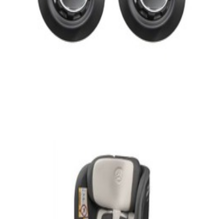
En commande
A0009709302
Siège Auto Enfant DUALFIX - ECE 3 mois à 4
ans
469,95 €