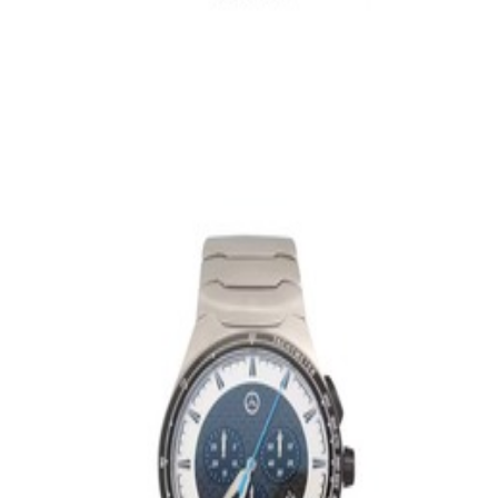
En stock
B67997532
Montre-chrono homme, Motorsports
Mercedes-Benz
365,02 €