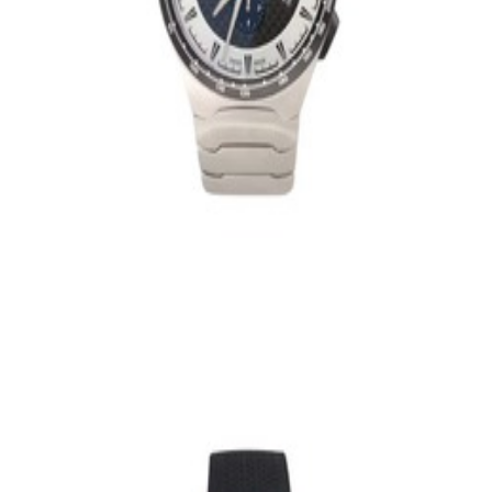
En commande
B66041759
Montre-chrono homme, CLASSIC Mercedes-
Benz
500,53 €