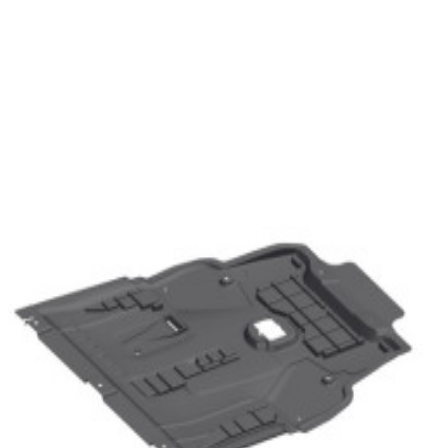
En stock
A2465200123
Plaque sous moteur Classe A176 200 CDI
116,81 €