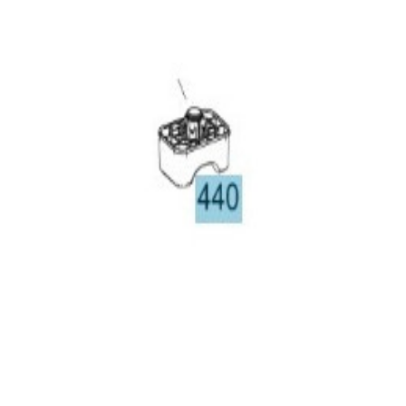
6,34 €