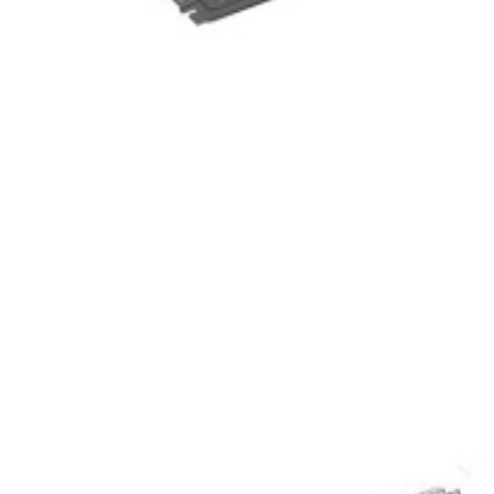
En commande
A24669805549999
Revêtement de bas de caisse Gauche classe
A 176 à peindre
188,54 €