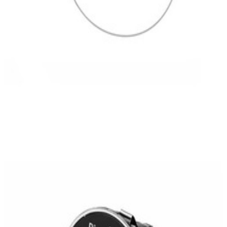
En stock
A204905330464
Commutateur Phares Classe C W204
242,50 €