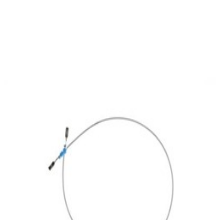
En commande
A0005402905
Cable électrique Joint 1.0 MM2 MCP2.8
13,47 €