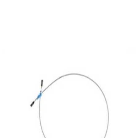
En commande
A0005402905
Cable électrique Joint 1.0 MM2 MCP2.8
13,47 €