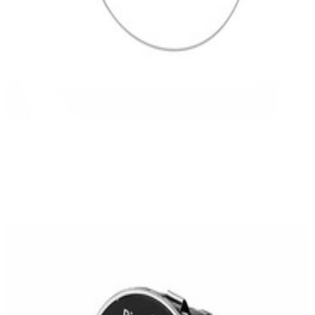
En stock
A204905330464
Commutateur Phares Classe C W204
242,50 €