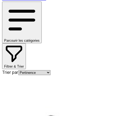
Parcourir les catégories
Filtrer & Trier
Trier par
En commande
A0004920581
Bague d'étanchéité pour tube
d'échappement Mercedes-Benz