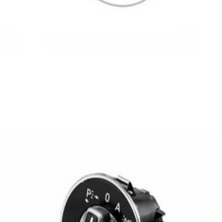
En stock
A204905330464
Commutateur Phares Classe C W204
242,50 €