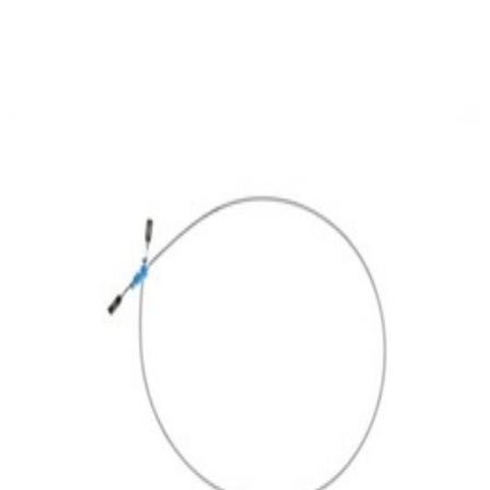
En commande
A0005402905
Cable électrique Joint 1.0 MM2 MCP2.8
13,47 €