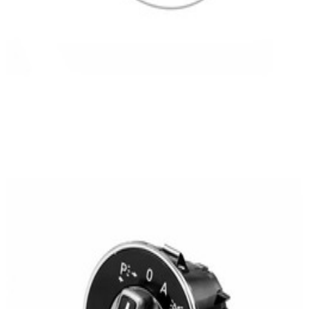
En stock
A204905330464
Commutateur Phares Classe C W204
242,50 €