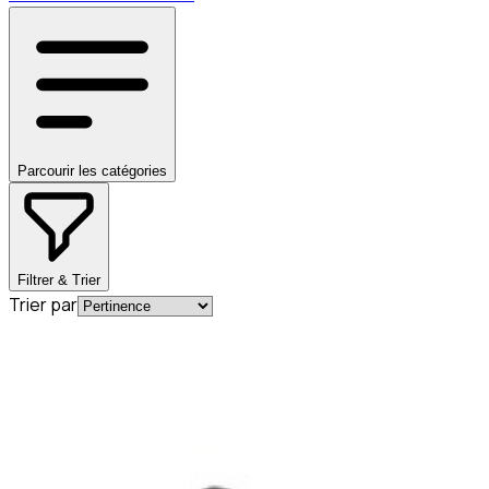
Parcourir les catégories
Filtrer & Trier
Trier par
En commande
A0004920581
Bague d'étanchéité pour tube
d'échappement Mercedes-Benz