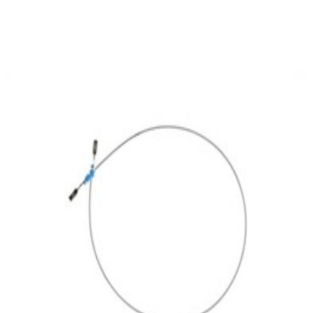
En commande
A0005402905
Cable électrique Joint 1.0 MM2 MCP2.8
13,47 €