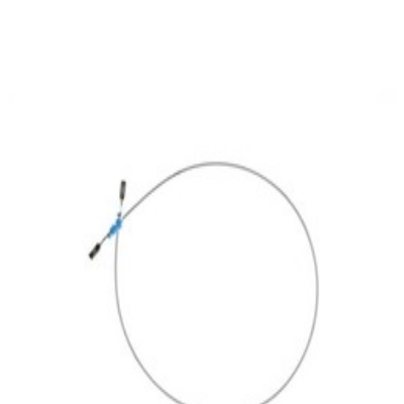
En commande
A0005402905
Cable électrique Joint 1.0 MM2 MCP2.8
13,47 €