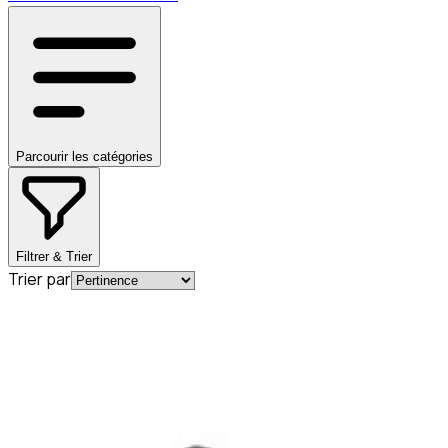
Parcourir les catégories
Filtrer & Trier
Trier par
En commande
A0004920581
Bague d'étanchéité pour tube
d'échappement Mercedes-Benz