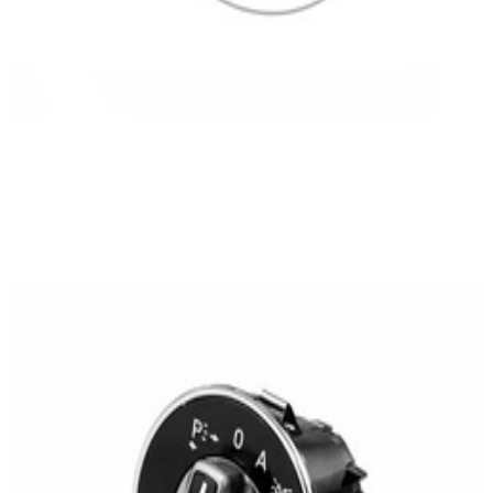
En stock
A204905330464
Commutateur Phares Classe C W204
242,50 €