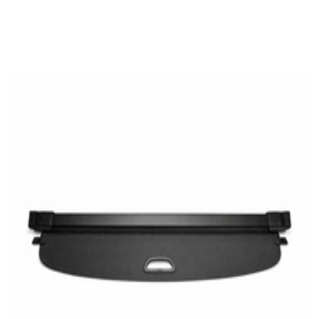
En commande
A11881001009051
Cache Bagage Plage Arrière Coffre CLA W118
389,95 €