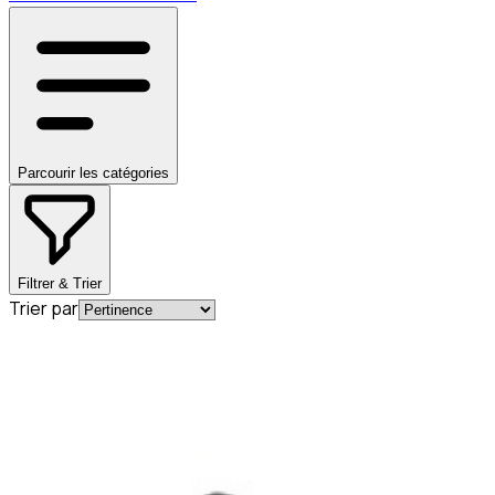
Parcourir les catégories
Filtrer & Trier
Trier par
En commande
A0004920581
Bague d'étanchéité pour tube
d'échappement Mercedes-Benz