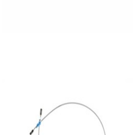
En commande
A0005402905
Cable électrique Joint 1.0 MM2 MCP2.8
13,47 €