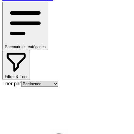
Parcourir les catégories
Filtrer & Trier
Trier par
En commande
A0004920581
Bague d'étanchéité pour tube
d'échappement Mercedes-Benz