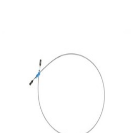
En commande
A0005402905
Cable électrique Joint 1.0 MM2 MCP2.8
13,47 €