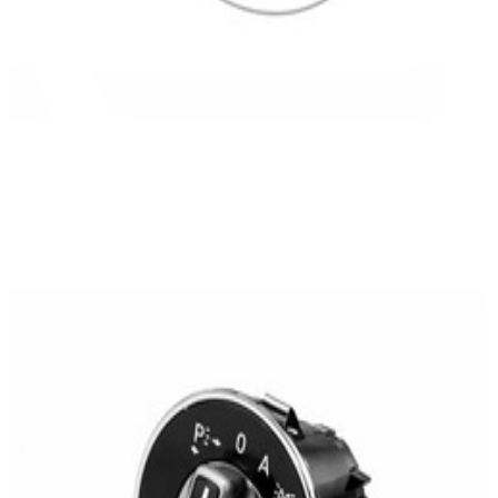
En stock
A204905330464
Commutateur Phares Classe C W204
242,50 €