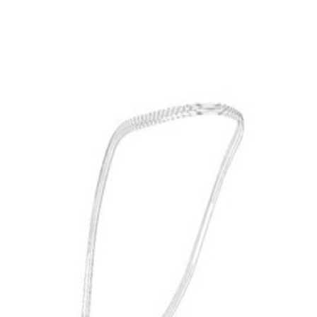
En commande
A9066976298
Joint de Porte Arrière Sprinter Mercedes-
Benz
83,84 €