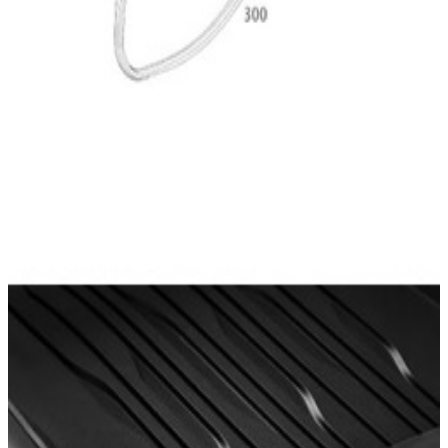
En commande
A17468026019G33
Tapis Toutes Saisons Avant CLA W178
112,12 €