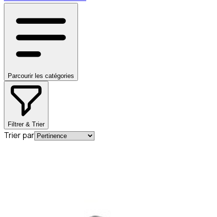
Parcourir les catégories
Filtrer & Trier
Trier par
En commande
A0004920581
Bague d'étanchéité pour tube
d'échappement Mercedes-Benz