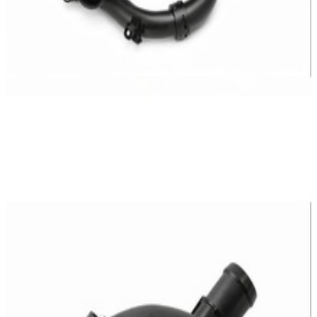
En commande
A2742000256
Raccord Entrée Eau Mercedes-Benz
25,95 €