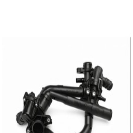
En commande
A2742003100
Thermostat Mercedes-Benz
204,76 €