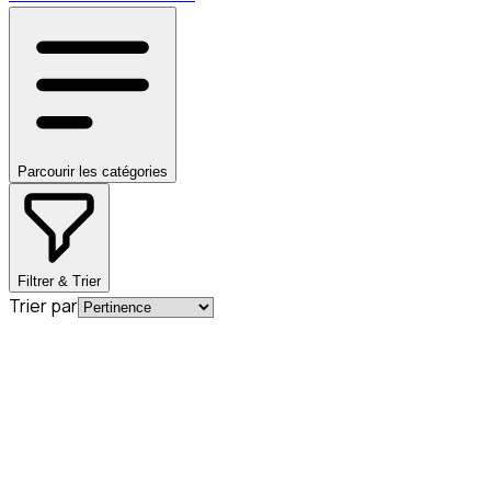
Parcourir les catégories
Filtrer & Trier
Trier par
En commande
A2055200423
Carenage Insonorisant Arrière Classe C
W205