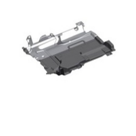
204,57 €