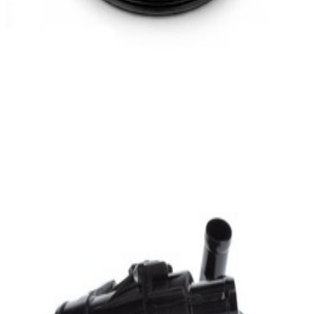
En stock
A2702002200
Thermostat Classe A W176
172,97 €