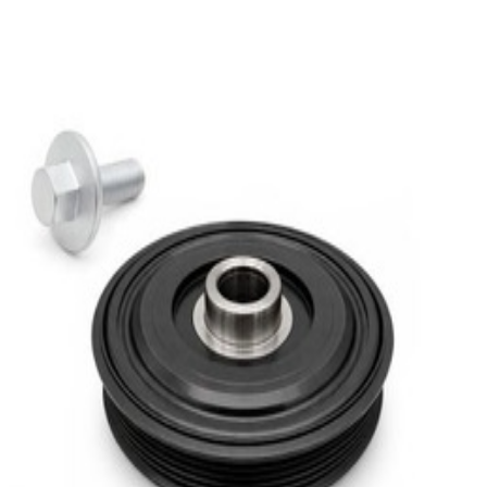
En commande
A2820350900-A2009900200
Vilebrequin et sa Vis Classe A W177
289,95 €