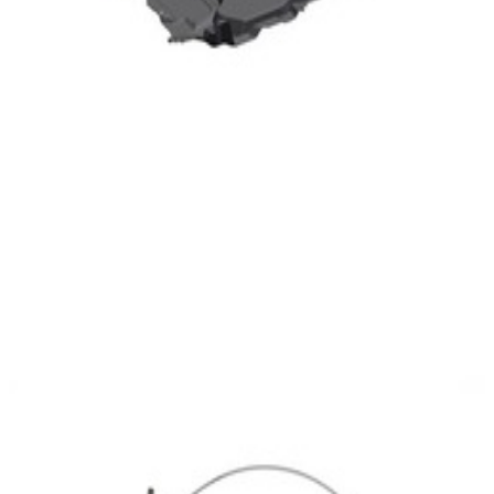
En commande
A0005402905
Cable électrique Joint 1.0 MM2 MCP2.8
13,47 €