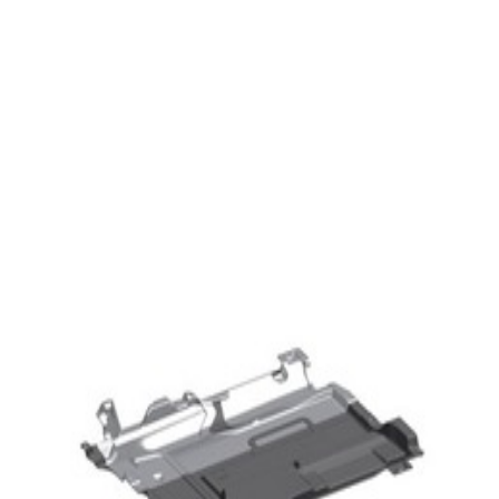
En commande
A2055200423
Carenage Insonorisant Arrière Classe C
W205
204,57 €