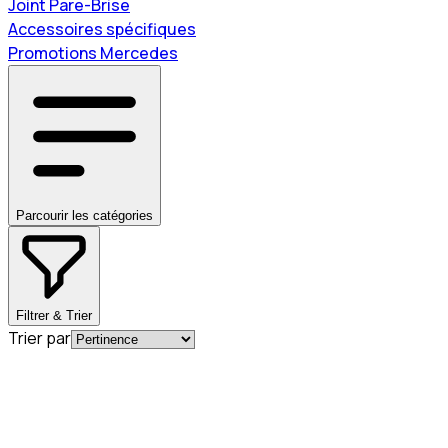
Joint Pare-Brise
Accessoires spécifiques
Promotions Mercedes
Parcourir les catégories
Filtrer & Trier
Trier par
En commande
A2055200423
Carenage Insonorisant Arrière Classe C