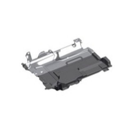
W205
204,57 €