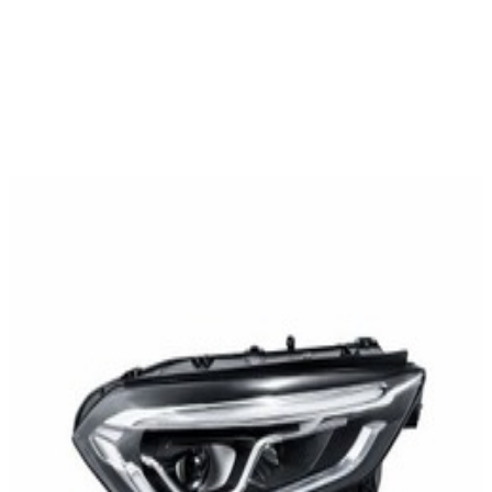
En commande
A2479067701
Phare Bloc Optique LED Avant Gauche GLA
W247
1 499,95 €