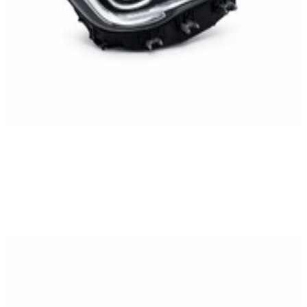
En commande
A2479067801
Phare Bloc Optique LED Avant Droit GLA
W247
1 499,95 €